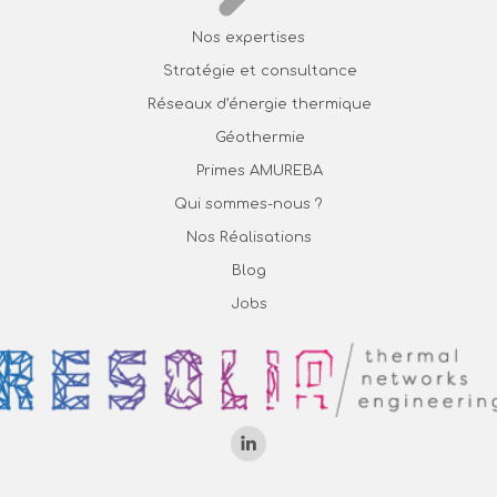
Nos expertises
Stratégie et consultance
Réseaux d’énergie thermique
Géothermie
Primes AMUREBA
Qui sommes-nous ?
Nos Réalisations
Blog
Jobs
Trouvez nous sur :
La
page