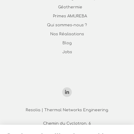
Géothermie
Primes AMUREBA
Qui sommes-nous ?
Nos Réalisations
Blog
Jobs
Trouvez nous sur :
La
page
Resolia | Thermal Networks Engineering
LinkedIn
Chemin du Cyclotron, 6
s'ouvre
1342 Louvain-la-Neuve