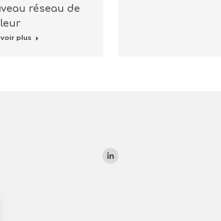
veau réseau de
leur
voir plus
Trouvez nous sur :
La
page
LinkedIn
s'ouvre