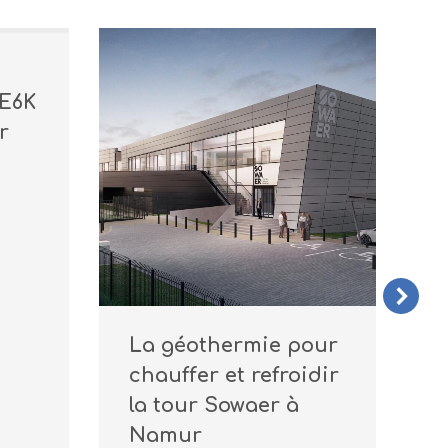
/E6K
r
La géothermie pour
G
chauffer et refroidir
P
la tour Sowaer à
E
Namur