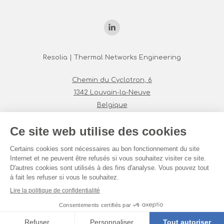
Trouvez nous sur :
La
page
Resolia | Thermal Networks Engineering
LinkedIn
Chemin du Cyclotron, 6
s'ouvre
1342 Louvain-la-Neuve
dans
Belgique
une
+32 479 26 55 50
nouvelle
hello@resolia.energy
fenêtre
© By Poush
Mentions légales
Politique de confidentialité
Menu du bas